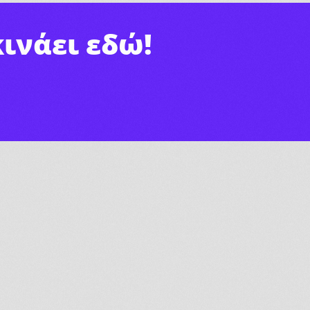
ινάει εδώ!