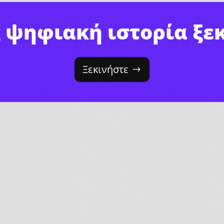
ς ψηφιακή ιστορία ξεκ
Ξεκινήστε