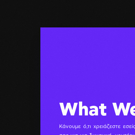
What W
Κάνουμε ό,τι χρειάζεστε εσεί