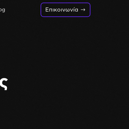
Επικοινωνία
og
ς