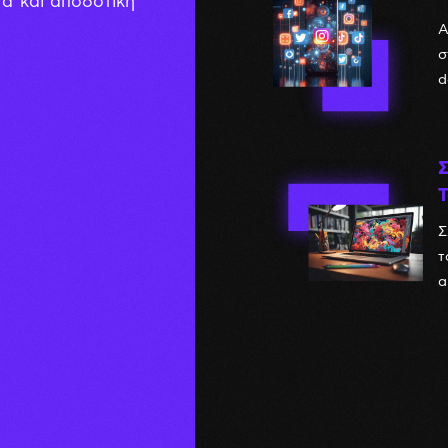
να και αποδοτική
Α
σ
d
Σ
Σ
τ
α