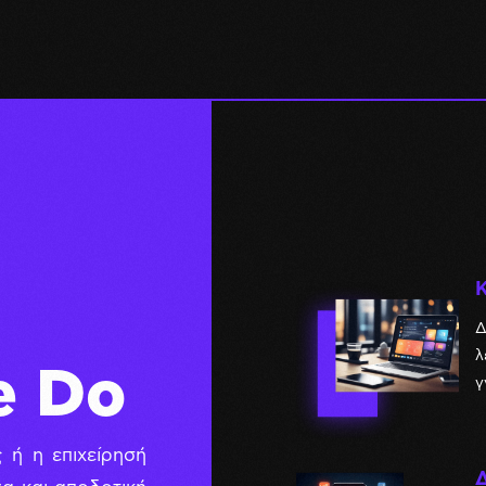
Δ
λ
e Do
γ
ς ή η επιχείρησή
Δ