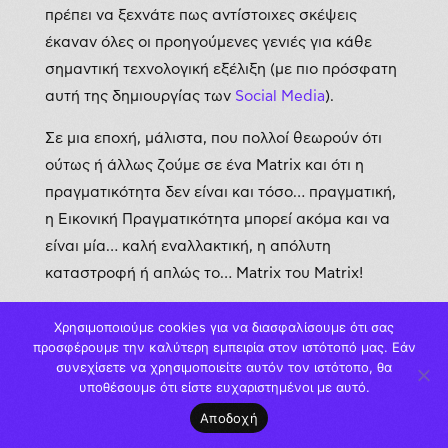
πρέπει να ξεχνάτε πως αντίστοιχες σκέψεις
έκαναν όλες οι προηγούμενες γενιές για κάθε
σημαντική τεχνολογική εξέλιξη (με πιο πρόσφατη
αυτή της δημιουργίας των
Social Media
).
Σε μια εποχή, μάλιστα, που πολλοί θεωρούν ότι
ούτως ή άλλως ζούμε σε ένα Matrix και ότι η
πραγματικότητα δεν είναι και τόσο… πραγματική,
η Εικονική Πραγματικότητα μπορεί ακόμα και να
είναι μία… καλή εναλλακτική, η απόλυτη
καταστροφή ή απλώς το… Matrix του Matrix!
Όλα είναι στο χέρι μας… και στο μυαλό μας!
Χρησιμοποιούμε cookies για να διασφαλίσουμε ότι σας
προσφέρουμε την καλύτερη εμπειρία στον ιστότοπό μας. Εάν
συνεχίσετε να χρησιμοποιείτε αυτόν τον ιστότοπο, θα
Για περισσότερα σχετικά με το VR, το AR, τον 3D
υποθέσουμε ότι είστε ευχαριστημένοι με αυτό.
σχεδιασμό και πώς όλα αυτά μπορείτε να τα
Αποδοχή
εκμεταλλευτείτε για την προώθηση και προβολή