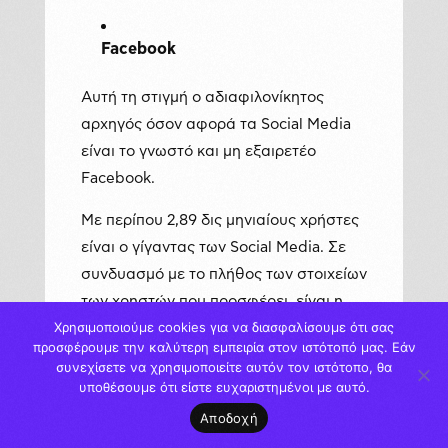
Facebook
Αυτή τη στιγμή ο αδιαφιλονίκητος
αρχηγός όσον αφορά τα Social Media
είναι το γνωστό και μη εξαιρετέο
Facebook.
Με περίπου 2,89 δις μηνιαίους χρήστες
είναι ο γίγαντας των Social Media. Σε
συνδυασμό με το πλήθος των στοιχείων
των χρηστών που προσφέρει, είναι η
Χρησιμοποιούμε cookies για να διασφαλίσουμε ότι σας
χαρά των απανταχού digital
προσφέρουμε την καλύτερη εμπειρία στον ιστότοπό μας. Εάν
marketeers. Με εργαλεία όπως το
συνεχίσετε να χρησιμοποιείτε αυτόν τον ιστότοπο, θα
Facebook Business Manager και το
υποθέσουμε ότι είστε ευχαριστημένοι με αυτό.
Facebook Business Suite μπορεί να
Αποδοχή
γίνει μία ακριβής και αποτελεσματική